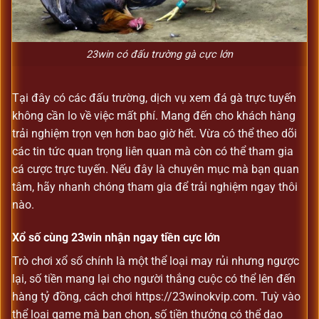
23win có đấu trường gà cực lớn
Tại đây có các đấu trường, dịch vụ xem đá gà trực tuyến
không cần lo về việc mất phí. Mang đến cho khách hàng
trải nghiệm trọn vẹn hơn bao giờ hết. Vừa có thể theo dõi
các tin tức quan trọng liên quan mà còn có thể tham gia
cá cược trực tuyến. Nếu đây là chuyên mục mà bạn quan
tâm, hãy nhanh chóng tham gia để trải nghiệm ngay thôi
nào.
Xổ số cùng 23win nhận ngay tiền cực lớn
Trò chơi xổ số chính là một thể loại may rủi nhưng ngược
lại, số tiền mang lại cho người thắng cuộc có thể lên đến
hàng tỷ đồng,
cách chơi
https://23winokvip.com
.
Tuỳ vào
thể loại game mà bạn chọn, số tiền thưởng có thể dao