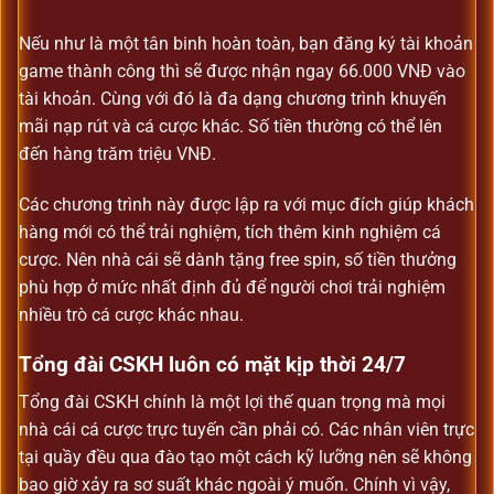
Nếu như là một tân binh hoàn toàn, bạn đăng ký tài khoản
game thành công thì sẽ được nhận ngay 66.000 VNĐ vào
tài khoản. Cùng với đó là đa dạng chương trình khuyến
mãi nạp rút và cá cược khác. Số tiền thường có thể lên
đến hàng trăm triệu VNĐ.
Các chương trình này được lập ra với mục đích giúp khách
hàng mới có thể trải nghiệm, tích thêm kinh nghiệm cá
cược. Nên nhà cái sẽ dành tặng free spin, số tiền thưởng
phù hợp ở mức nhất định đủ để người chơi trải nghiệm
nhiều trò cá cược khác nhau.
Tổng đài CSKH luôn có mặt kịp thời 24/7
Tổng đài CSKH chính là một lợi thế quan trọng mà mọi
nhà cái cá cược trực tuyến cần phải có. Các nhân viên trực
tại quầy đều qua đào tạo một cách kỹ lưỡng nên sẽ không
bao giờ xảy ra sơ suất khác ngoài ý muốn. Chính vì vậy,