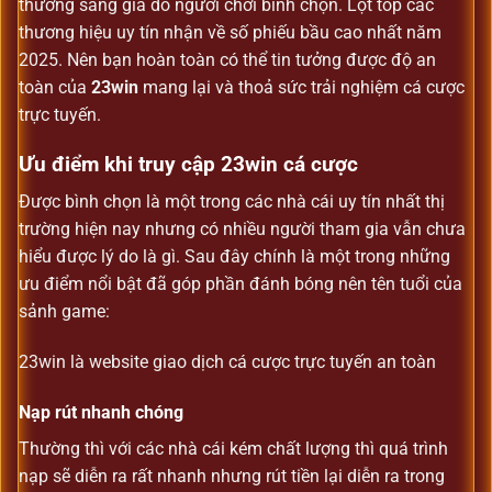
thưởng sáng gia do người chơi bình chọn. Lọt top các
thương hiệu uy tín nhận về số phiếu bầu cao nhất năm
2025. Nên bạn hoàn toàn có thể tin tưởng được độ an
toàn của
23win
mang lại và thoả sức trải nghiệm cá cược
trực tuyến.
Ưu điểm khi truy cập 23win cá cược
Được bình chọn là một trong các nhà cái uy tín nhất thị
trường hiện nay nhưng có nhiều người tham gia vẫn chưa
hiểu được lý do là gì. Sau đây chính là một trong những
ưu điểm nổi bật đã góp phần đánh bóng nên tên tuổi của
sảnh game:
23win là website giao dịch cá cược trực tuyến an toàn
Nạp rút nhanh chóng
Thường thì với các nhà cái kém chất lượng thì quá trình
nạp sẽ diễn ra rất nhanh nhưng rút tiền lại diễn ra trong