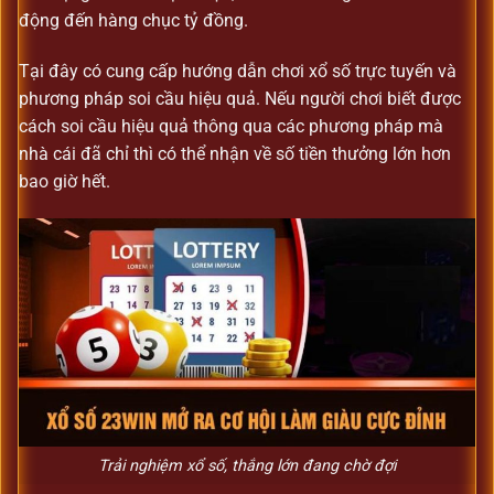
động đến hàng chục tỷ đồng.
Tại đây có cung cấp hướng dẫn chơi xổ số trực tuyến và
phương pháp soi cầu hiệu quả. Nếu người chơi biết được
cách soi cầu hiệu quả thông qua các phương pháp mà
nhà cái đã chỉ thì có thể nhận về số tiền thưởng lớn hơn
bao giờ hết.
Trải nghiệm xổ số, thắng lớn đang chờ đợi