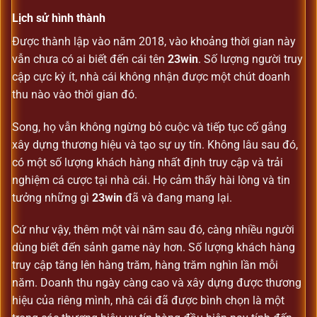
Lịch sử hình thành
Được thành lập vào năm 2018, vào khoảng thời gian này
vẫn chưa có ai biết đến cái tên
23win
. Số lượng người truy
cập cực kỳ ít, nhà cái không nhận được một chút doanh
thu nào vào thời gian đó.
Song, họ vẫn không ngừng bỏ cuộc và tiếp tục cố gắng
xây dựng thương hiệu và tạo sự uy tín. Không lâu sau đó,
có một số lượng khách hàng nhất định truy cập và trải
nghiệm cá cược tại nhà cái. Họ cảm thấy hài lòng và tin
tưởng những gì
23win
đã và đang mang lại.
Cứ như vậy, thêm một vài năm sau đó, càng nhiều người
dùng biết đến sảnh game này hơn. Số lượng khách hàng
truy cập tăng lên hàng trăm, hàng trăm nghìn lần mỗi
năm. Doanh thu ngày càng cao và xây dựng được thương
hiệu của riêng mình, nhà cái đã được bình chọn là một