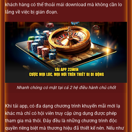
khách hàng có thể thoải mái download mà không cần lo
lắng về việc bị gián đoạn.
Nhanh chóng có mặt tại cả 2 hệ điều hành chủ chốt
Khi tải app, có đa dạng chương trình khuyến mãi mới lạ
khác mà chỉ có hội viên truy cập ứng dụng được phép
tham gia mà thôi. Đây đều là những chương trình độc
quyền riêng biệt mà thương hiệu đã thiết kế nên. Nếu như