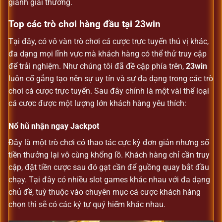
giành giải thưởng.
Top các trò chơi hàng đầu tại 23win
Tại đây, có vô vàn trò chơi cá cược trực tuyến thú vị khác,
đa dạng mọi lĩnh vực mà khách hàng có thể thử truy cập
để trải nghiệm. Như chúng tôi đã đề cập phía trên,
23win
luôn cố gắng tạo nên sự uy tín và sự đa dạng trong các trò
chơi cá cược trực tuyến. Sau đây chính là một vài thể loại
cá cược được một lượng lớn khách hàng yêu thích:
Nổ hũ nhận ngay Jackpot
Đây là một trò chơi có thao tác cực kỳ đơn giản nhưng số
tiền thưởng lại vô cùng khổng lồ. Khách hàng chỉ cần truy
cập, đặt tiền cược sau đó gạt cần để guồng quay bắt đầu
chạy. Tại đây có nhiều slot games khác nhau với đa dạng
chủ đề, tuỳ thuộc vào chuyên mục cá cược khách hàng
chọn thì sẽ có các ký tự quý hiếm khác nhau.