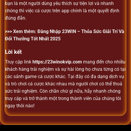
bạn là một người dùng yêu thích sự tiện lợi và nhanh
chóng thì việc cá cược trên app chính là một quyết định
đúng đắn.
>>> Xem thêm:
Đăng Nhập 23WIN
– Thỏa Sức Giải Trí Và
Đổi Thưởng Tốt Nhất 2025
Lời kết
Truy cập link
https://23winokvip.com
mang đến cho nhiều
khách hàng trải nghiệm và sự hài lòng họ chưa từng có tại
các sảnh game cá cược khác. Tại đây có đa dạng dịch vụ
và trò chơi cá cược khác nhau mà người chơi có thể thoả
sức trải nghiệm. Còn chần chừ gì nữa, hãy nhanh chóng
truy cập và trở thành một trong thành viên của chúng tôi
ngay thôi nào!