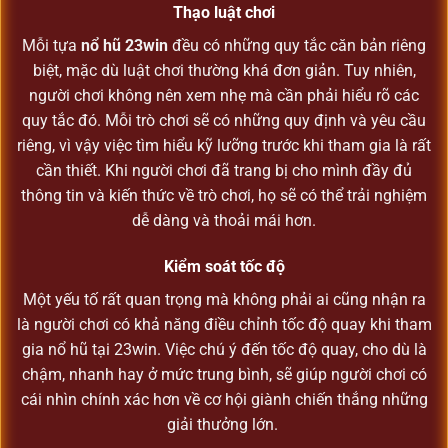
Thạo luật chơi
Mỗi tựa
nổ hũ 23win
đều có những quy tắc căn bản riêng
biệt, mặc dù luật chơi thường khá đơn giản. Tuy nhiên,
người chơi không nên xem nhẹ mà cần phải hiểu rõ các
quy tắc đó. Mỗi trò chơi sẽ có những quy định và yêu cầu
riêng, vì vậy việc tìm hiểu kỹ lưỡng trước khi tham gia là rất
cần thiết. Khi người chơi đã trang bị cho mình đầy đủ
thông tin và kiến thức về trò chơi, họ sẽ có thể trải nghiệm
dễ dàng và thoải mái hơn.
Kiểm soát tốc độ
Một yếu tố rất quan trọng mà không phải ai cũng nhận ra
là người chơi có khả năng điều chỉnh tốc độ quay khi tham
gia nổ hũ tại 23win. Việc chú ý đến tốc độ quay, cho dù là
chậm, nhanh hay ở mức trung bình, sẽ giúp người chơi có
cái nhìn chính xác hơn về cơ hội giành chiến thắng những
giải thưởng lớn.