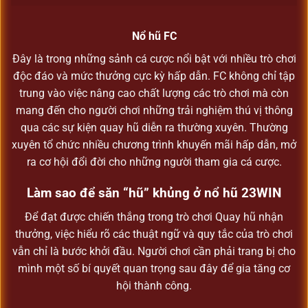
Nổ hũ FC
Đây là trong những sảnh cá cược nổi bật với nhiều trò chơi
độc đáo và mức thưởng cực kỳ hấp dẫn. FC không chỉ tập
trung vào việc nâng cao chất lượng các trò chơi mà còn
mang đến cho người chơi những trải nghiệm thú vị thông
qua các sự kiện quay hũ diễn ra thường xuyên. Thường
xuyên tổ chức nhiều chương trình khuyến mãi hấp dẫn, mở
ra cơ hội đổi đời cho những người tham gia cá cược.
Làm sao để săn “hũ” khủng ở nổ hũ 23WIN
Để đạt được chiến thắng trong trò chơi Quay hũ nhận
thưởng, việc hiểu rõ các thuật ngữ và quy tắc của trò chơi
vẫn chỉ là bước khởi đầu. Người chơi cần phải trang bị cho
mình một số bí quyết quan trọng sau đây để gia tăng cơ
hội thành công.