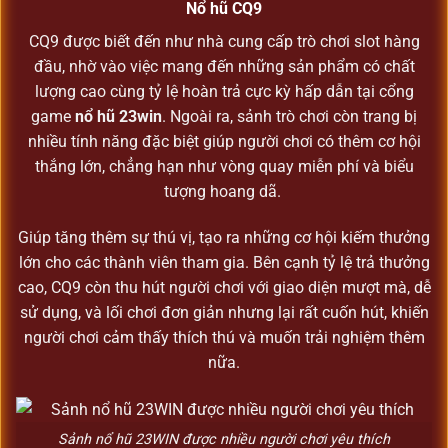
Nổ hũ CQ9
CQ9 được biết đến như nhà cung cấp trò chơi slot hàng
đầu, nhờ vào việc mang đến những sản phẩm có chất
lượng cao cùng tỷ lệ hoàn trả cực kỳ hấp dẫn tại cổng
game
nổ hũ 23win
. Ngoài ra, sảnh trò chơi còn trang bị
nhiều tính năng đặc biệt giúp người chơi có thêm cơ hội
thắng lớn, chẳng hạn như vòng quay miễn phí và biểu
tượng hoang dã.
Giúp tăng thêm sự thú vị, tạo ra những cơ hội kiếm thưởng
lớn cho các thành viên tham gia. Bên cạnh tỷ lệ trả thưởng
cao, CQ9 còn thu hút người chơi với giao diện mượt mà, dễ
sử dụng, và lối chơi đơn giản nhưng lại rất cuốn hút, khiến
người chơi cảm thấy thích thú và muốn trải nghiệm thêm
nữa.
Sảnh nổ hũ 23WIN được nhiều người chơi yêu thích