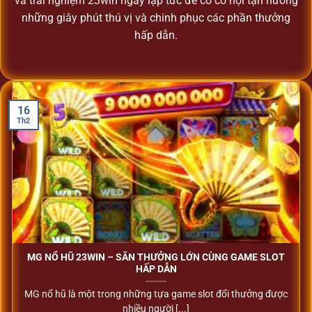
và trải nghiệm 23win ngay lập tức để có cơ hội tận hưởng
những giây phút thú vị và chinh phục các phần thưởng
hấp dẫn.
16
Th2
MG NỔ HŨ 23WIN – SĂN THƯỞNG LỚN CÙNG GAME SLOT
HẤP DẪN
MG nổ hũ là một trong những tựa game slot đổi thưởng được
nhiều người [...]