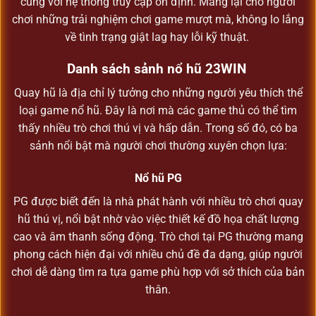
cùng với hệ thống truy cập ổn định. Mang lại cho người
chơi những trải nghiệm chơi game mượt mà, không lo lắng
về tình trạng giật lag hay lỗi kỹ thuật.
Danh sách sảnh nổ hũ 23WIN
Quay hũ là địa chỉ lý tưởng cho những người yêu thích thể
loại game nổ hũ. Đây là nơi mà các game thủ có thể tìm
thấy nhiều trò chơi thú vị và hấp dẫn. Trong số đó, có ba
sảnh nổi bật mà người chơi thường xuyên chọn lựa:
Nổ hũ PG
PG được biết đến là nhà phát hành với nhiều trò chơi quay
hũ thú vị, nổi bật nhờ vào việc thiết kế đồ họa chất lượng
cao và âm thanh sống động. Trò chơi tại PG thường mang
phong cách hiện đại với nhiều chủ đề đa dạng, giúp người
chơi dễ dàng tìm ra tựa game phù hợp với sở thích của bản
thân.