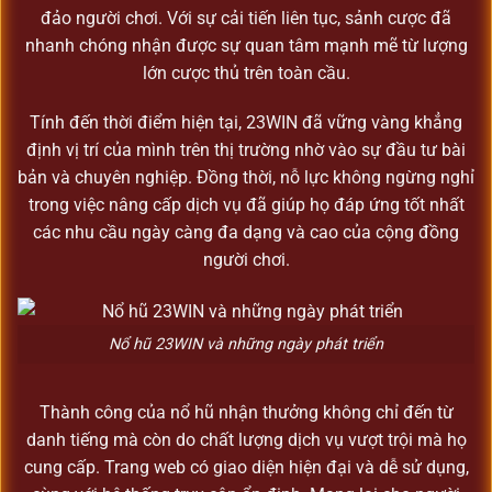
đảo người chơi. Với sự cải tiến liên tục, sảnh cược đã
nhanh chóng nhận được sự quan tâm mạnh mẽ từ lượng
lớn cược thủ trên toàn cầu.
Tính đến thời điểm hiện tại, 23WIN đã vững vàng khẳng
định vị trí của mình trên thị trường nhờ vào sự đầu tư bài
bản và chuyên nghiệp. Đồng thời, nỗ lực không ngừng nghỉ
trong việc nâng cấp dịch vụ đã giúp họ đáp ứng tốt nhất
các nhu cầu ngày càng đa dạng và cao của cộng đồng
người chơi.
Nổ hũ 23WIN và những ngày phát triển
Thành công của nổ hũ nhận thưởng không chỉ đến từ
danh tiếng mà còn do chất lượng dịch vụ vượt trội mà họ
cung cấp. Trang web có giao diện hiện đại và dễ sử dụng,